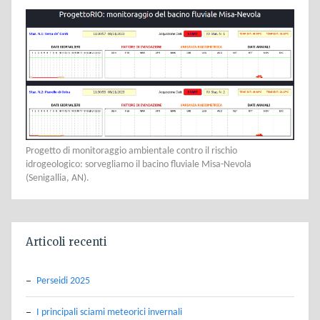
Progetto di monitoraggio ambientale contro il rischio
idrogeologico: sorvegliamo il bacino fluviale Misa-Nevola
(Senigallia, AN).
Articoli recenti
Perseidi 2025
I principali sciami meteorici invernali