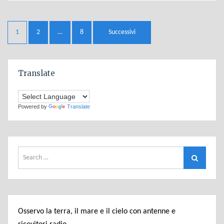
Navigazione
1
2
…
8
Successivi
articoli
Translate
Powered by
Translate
Search
Search
for:
Osservo la terra, il mare e il cielo con antenne e