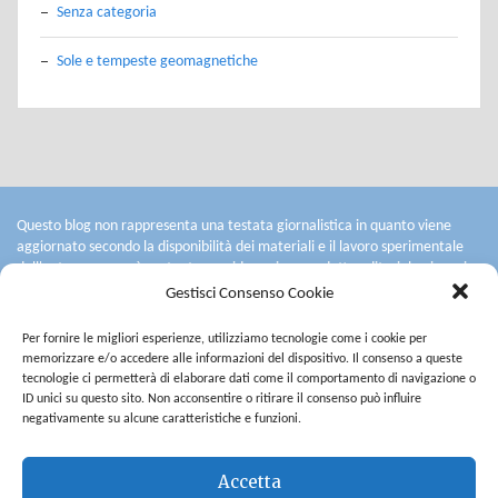
Senza categoria
Sole e tempeste geomagnetiche
Questo blog non rappresenta una testata giornalistica in quanto viene
aggiornato secondo la disponibilità dei materiali e il lavoro sperimentale
dell'autore: non può pertanto considerarsi un prodotto editoriale ai sensi
della legge n° 62 del 7.03.2001.
Gestisci Consenso Cookie
L'autore non è responsabile per quanto pubblicato dai lettori nei commenti
ad ogni post.
Per fornire le migliori esperienze, utilizziamo tecnologie come i cookie per
Saranno cancellati i commenti contenenti spam, quelli ritenuti offensivi o
memorizzare e/o accedere alle informazioni del dispositivo. Il consenso a queste
lesivi dell'immagine e dell'onorabilità di terzi, commenti razzisti o che
tecnologie ci permetterà di elaborare dati come il comportamento di navigazione o
contengano dati personali non conformi al rispetto delle norme sulla
ID unici su questo sito. Non acconsentire o ritirare il consenso può influire
Privacy. Alcuni testi o immagini inserite in questo blog sono tratte da
negativamente su alcune caratteristiche e funzioni.
internet e, pertanto, considerate di pubblico dominio.
L'autore del blog non è responsabile dei siti collegati tramite link né del
Accetta
loro contenuto che può essere soggetto a variazioni nel tempo.