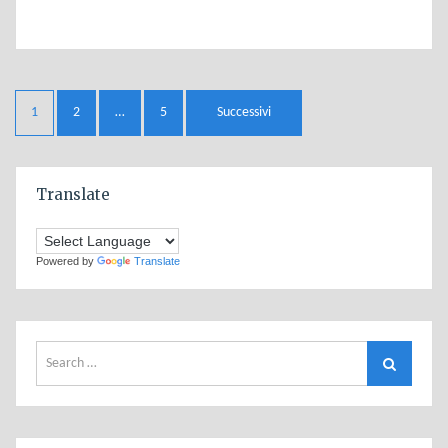
Navigazione
1
2
…
5
Successivi
articoli
Translate
Powered by
Translate
Search
Search
for: