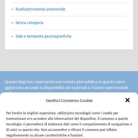
Radioastronomia amatoriale
Senza categoria
Sole e tempeste geomagnetiche
Questo blog non rappresenta una testata giornalistica in quanto viene
aggiornato secondo la disponibilità dei materiali e il lavoro sperimentale
dell'autore: non può pertanto considerarsi un prodotto editoriale ai sensi
della legge n° 62 del 7.03.2001.
Gestisci Consenso Cookie
L'autore non è responsabile per quanto pubblicato dai lettori nei commenti
ad ogni post.
Per fornire le migliori esperienze, utilizziamo tecnologie come i cookie per
Saranno cancellati i commenti contenenti spam, quelli ritenuti offensivi o
memorizzare e/o accedere alle informazioni del dispositivo. Il consenso a queste
lesivi dell'immagine e dell'onorabilità di terzi, commenti razzisti o che
tecnologie ci permetterà di elaborare dati come il comportamento di navigazione o
contengano dati personali non conformi al rispetto delle norme sulla
ID unici su questo sito. Non acconsentire o ritirare il consenso può influire
Privacy. Alcuni testi o immagini inserite in questo blog sono tratte da
negativamente su alcune caratteristiche e funzioni.