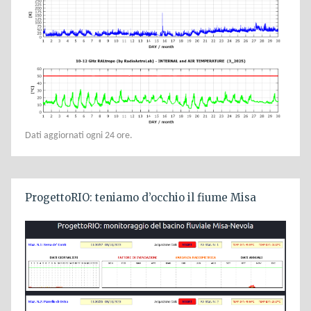
Dati aggiornati ogni 24 ore.
ProgettoRIO: teniamo d’occhio il fiume Misa