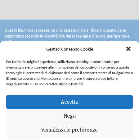
Questo blog non rappresenta una testata giornalistica in quanto viene
aggiornato secondo la disponibilità dei materiali e il lavoro sperimentale
dell'autore: non può pertanto considerarsi un prodotto editoriale ai sensi
della legge n° 62 del 7.03.2001.
Gestisci Consenso Cookie
L'autore non è responsabile per quanto pubblicato dai lettori nei commenti
ad ogni post.
Per fornire le migliori esperienze, utilizziamo tecnologie come i cookie per
Saranno cancellati i commenti contenenti spam, quelli ritenuti offensivi o
memorizzare e/o accedere alle informazioni del dispositivo. Il consenso a queste
lesivi dell'immagine e dell'onorabilità di terzi, commenti razzisti o che
tecnologie ci permetterà di elaborare dati come il comportamento di navigazione o
contengano dati personali non conformi al rispetto delle norme sulla
ID unici su questo sito. Non acconsentire o ritirare il consenso può influire
Privacy. Alcuni testi o immagini inserite in questo blog sono tratte da
negativamente su alcune caratteristiche e funzioni.
internet e, pertanto, considerate di pubblico dominio.
L'autore del blog non è responsabile dei siti collegati tramite link né del
Accetta
loro contenuto che può essere soggetto a variazioni nel tempo.
Copyright © All rights reserved. |
Privacy
Nega
Visualizza le preferenze